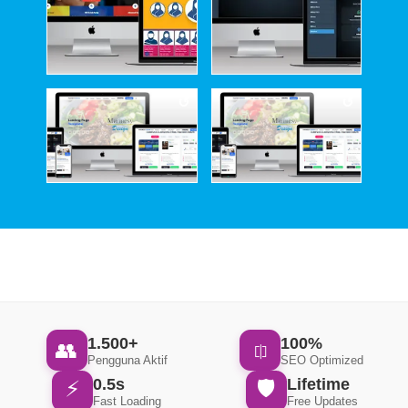
1.500+
100%
👥
⎅
Pengguna Aktif
SEO Optimized
0.5s
Lifetime
⚡
🛡
Fast Loading
Free Updates