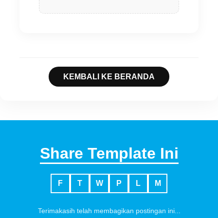
KEMBALI KE BERANDA
Share Template Ini
F
T
W
P
L
M
Terimakasih telah membagikan postingan ini...